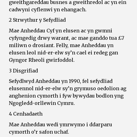
gweithgareddau busnes a gweithredol ac yn ein
cadwyni cyflenwi yn ehangach.
2 Strwythur y Sefydliad
Mae Anheddau Cyf yn elusen ac yn gwmni
cyfyngedig drwy warant, ac mae ganddo tua £7
miliwn o drosiant. Felly, mae Anheddau yn
elusen leol nid-er-elw sy’n cael ei redeg gan
Gyngor Rheoli gwirfoddol.
3 Disgrifiad
Sefydlwyd Anheddau yn 1990, fel sefydliad
elusennol nid-er-elw sy’n grymuso oedolion ag
anghenion cymorth i fyw bywydau bodlon yng
Ngogledd-orllewin Cymru.
4 Cenhadaeth
Mae Anheddau wedi ymrwymo i ddarparu
cymorth o’r safon uchaf.