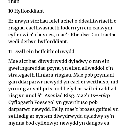
rhan.
10 Hyfforddiant
Er mwyn sicrhau lefel uchel o ddealltwriaeth o
risgiau caethwasiaeth fodern yn ein cadwyni
cyflenwi a’n busnes, mae’r Rheolwr Contractau
wedi derbyn hyfforddiant.
11 Deall ein heffeithiolrwydd
Mae sicrhau diwydrwydd dyladwy o ran ein
gweithgareddau prynu yn elfen allweddol o’n
strategaeth lliniaru risgiau. Mae pob pryniant
gan ddarparwr newydd yn cael ei werthuso, nid
yn unig ar sail pris ond hefyd ar sail ei raddiad
risg yn unol â’r Asesiad Risg. Mae’r Is-Grŵp
Cyflogaeth Foesegol yn gwerthuso pob
darparwr newydd. Felly, mae’r broses gaffael yn
seiliedig ar system diwydrwydd dyladwy sy’n
mynnu bod cyflenwyr newydd yn dangos eu