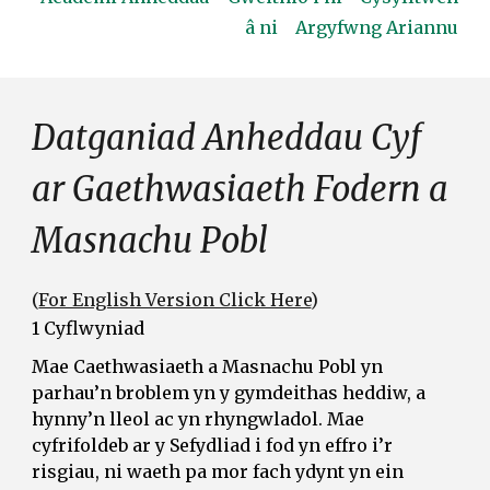
â ni
Argyfwng Ariannu
Datganiad Anheddau Cyf
ar Gaethwasiaeth Fodern a
Masnachu Pobl
(
For English Version Click Here
)
1 Cyflwyniad
Mae Caethwasiaeth a Masnachu Pobl yn
parhau’n broblem yn y gymdeithas heddiw, a
hynny’n lleol ac yn rhyngwladol. Mae
cyfrifoldeb ar y Sefydliad i fod yn effro i’r
risgiau, ni waeth pa mor fach ydynt yn ein