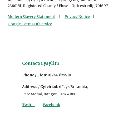
Anheddau Cyf yn yn Gwmni Gyfyngedig dan Warant
2380151; Registered Charity / Elusen Gofrestredig 701697
Modern Slavery Statement
|
Privacy Notice
|
Google Terms Of Service
Contact/
Cys
ylltu
Phone / Ffon
:
01248 675910
Address / Cyfeiriad
:
6 Llys Britannia,
Parc Menai, Bangor, LL57 4BN
Twitter
|
Facebook