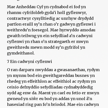
Mae Anheddau Cyf yn cydnabod ei fod yn
rhannu cyfrifoldeb gyda’i holl gyflenwyr,
contractwyr cysylltiedig ac unrhyw drydydd
partïon eraill sy’n rhan o’r gadwyn gyflenwi i
weithredu’n foesegol. Mae hyrwyddo amodau
gwaith teilwng yn ein sefydliad a’n cadwyni
cyflenwi yn rhan o’n strategaeth er mwyn
gweithredu mewn modd sy’n gyfrifol yn
gymdeithasol.
7 Ein cadwyni cyflenwi
O ran darparu nwyddau a gwasanaethau, rydym
yn mynnu bod ein gweithgareddau busnes yn
rhedeg yn effeithlon ac effeithiol ac rydym yn
ceisio defnyddio sefydliadau cydnabyddedig
sydd ag enw da. Maent yn cael eu fetio er mwyn
gwneud yn siŵr eu bod yn addas yn unol â’n
hasesiad risg pan fo’n briodol. Mae ein cadwyn