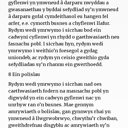
gyflenwi yn ymwneud â darparu nwyddau a
gwasanaethau y byddai sefydliad sy’n ymwneud
â darparu gofal cymdeithasol eu hangen fel
arfer, e.e. cymorth busnes a chyflenwi llafur.
Rydym wedi ymrwymo i sicrhau bod ein
cadwyni cyflenwi yn rhydd o gaethwasiaeth neu
fasnachu pobl. I sicrhau hyn, rydym wedi
ymrwymo i weithio’n foesegol a gydag
uniondeb, ac rydym yn ceisio gweithio gyda
sefydliadau sy’n rhannu ein gwerthoedd.
8 Ein polisïau
Rydym wedi ymrwymo i sicrhau nad oes
caethwasiaeth fodern na masnachu pobl yn
digwydd yn ein cadwyn gyflenwi nac yn
unrhyw ran o’n busnes. Mae gennym
amrywiaeth o bolisïau, gan gynnwys rhai yn
ymwneud â llwgrwobrwyo, chwythu’r chwiban,
gweithdrefnau disgyblu ac amrywiaeth sy’n