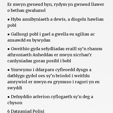
Er mwyn gwneud hyn, rydym yn gwneud llawer
o bethau gwahanol
● Hybu annibyniaeth a dewis, a diogelu hawliau
pobl
● Galluogi pobl i gael a gwella eu sgiliau ac
ansawdd eu bywydau
● Gweithio gyda sefydliadau eraill sy’n rhannu
athroniaeth Anheddau er mwyn sicrhau’r
canlyniadau gorau posibl i bobl
● Ymrwymo i ddarparu cyfleoedd dysgu a
datblygu gydol oes sy’n briodol i weithlu
amrywiol er mwyn eu grymuso i ragori yn eu
swyddi
● Defnyddio arferion cyflogaeth sy'n deg a
chyson
6 Datganiad Polisi