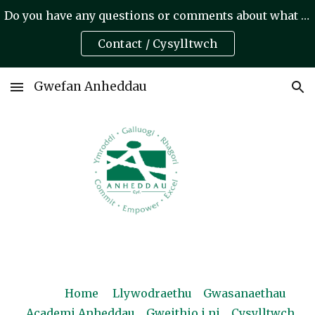
Do you have any questions or comments about what we do? A oes gennych unrhyw gwestiynau neu sylwadau am yr hyn rydym yn ei wneud?
Skip to main content
Skip to navigation
Contact / Cysylltwch
Gwefan Anheddau
Home
Llywodraethu
Gwasanaethau
Academi Anheddau
Gweithio i ni
Cysylltwch