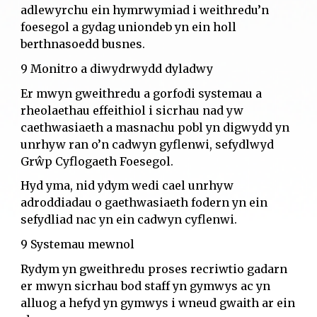
adlewyrchu ein hymrwymiad i weithredu’n
foesegol a gydag uniondeb yn ein holl
berthnasoedd busnes.
9 Monitro a diwydrwydd dyladwy
Er mwyn gweithredu a gorfodi systemau a
rheolaethau effeithiol i sicrhau nad yw
caethwasiaeth a masnachu pobl yn digwydd yn
unrhyw ran o’n cadwyn gyflenwi, sefydlwyd
Grŵp Cyflogaeth Foesegol.
Hyd yma, nid ydym wedi cael unrhyw
adroddiadau o gaethwasiaeth fodern yn ein
sefydliad nac yn ein cadwyn cyflenwi.
9 Systemau mewnol
Rydym yn gweithredu proses recriwtio gadarn
er mwyn sicrhau bod staff yn gymwys ac yn
alluog a hefyd yn gymwys i wneud gwaith ar ein